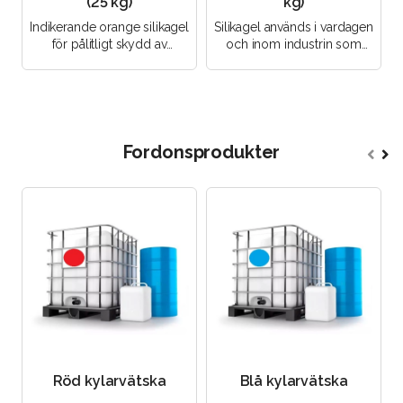
(25 kg)
kg)
Indikerande orange silikagel
Silikagel används i vardagen
för pålitligt skydd av
och inom industrin som
elektronik och
adsorbent. Det används för
medicintekniska produkter
rening av industriolj..
mot fuk..
Fordonsprodukter
Röd kylarvätska
Blå kylarvätska