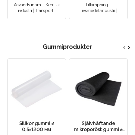
mm, självhäftande
Används inom – Kemisk
Tillämpning –
industri | Transport |
Livsmedelsindustri |
Metallurgi | Sjöfart |
Fönstertillverkning |
Livsmedelsindustri..
Förpackningsindustri |
Bilindustri | Kemisk..
Gummiprodukter
Silikongummi ≠
Självhäftande
0,5×1200 мм
mikroporöst gummi ≠