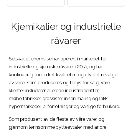
Vintransport | Transport av
Tillförsel av kylarvätska |
sura livsmedel...
Bilverkstäder...
Kjemikalier og industrielle
råvarer
Selskapet chems.se har operert i markedet for
industrielle og kjemiske råvarer i 20 år, og har
kontinuerlig forbedret kvaliteten og utvidet utvalget
av varer som produseres og tilbys for salg. Våre
klienter inkluderer allerede industribedrifter,
møbelfabrikker, grossister innen maling og lakk,
hypermarkeder, bilforretninger og vanlige forbrukere.
Som produsent av de fleste av våre varer, og
gjennom lønnsomme bytteavtaler med andre