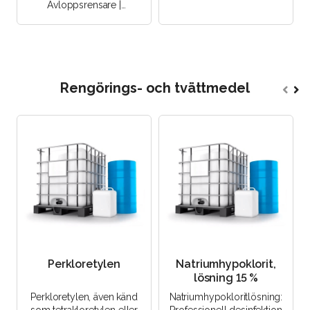
Avloppsrensare |
Rörrengöring | Medel mot
stopp i avlopp | Rengöring
av teknisk ..
Rengörings- och tvättmedel
Perkloretylen
Natriumhypoklorit,
lösning 15 %
Perkloretylen, även känd
Natriumhypokloritlösning: