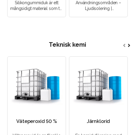
16 mm, 1000×2000
Silikongummiduk är ett
Användningsområden –
mm
mångsidigt material som tål
Ljudisolering |
ett bredare
Värmeisolering |
temperaturområde än
Vibrationsisolering | Tätning
andra syntetiska ..
|..
Teknisk kemi
Väteperoxid 50 %
Järnklorid