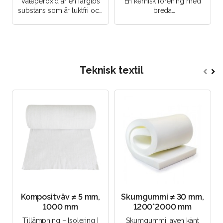
Väteperoxid är en färglös
En kemisk förening med
substans som är luktfri och
breda
bryts lätt ner till ofarliga
användningsområden.
komponenter. När ..
Optimal för vattenrening,
elektronik och medicin. K..
Teknisk textil
Kompositväv ≠ 5 mm,
Skumgummi ≠ 30 mm,
1000 mm
1200*2000 mm
Tillämpning – Isolering |
Skumgummi, även känt