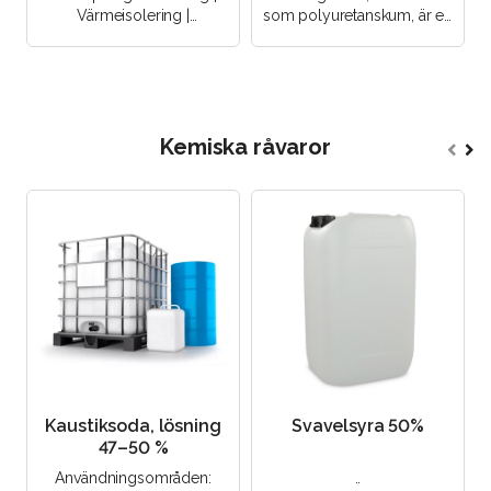
Värmeisolering |
som polyuretanskum, är en
Värmeisolering av
skummad polymer. Det är
skorstenar | Tillverkning av
ett elastiskt material som
arbetskläd..
be..
Kemiska råvaror
Kaustiksoda, lösning
Svavelsyra 50%
47–50 %
Användningsområden:
..