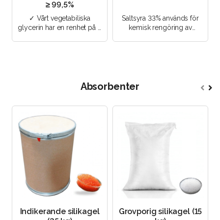
≥ 99,5%
✓ Vårt vegetabiliska
Saltsyra 33% används för
glycerin har en renhet på ≥
kemisk rengöring av
99,5 %. ✓ Idealisk för hår-
metallprodukter från
och hudvårdsprodukter. ..
karbonatavlagringar utan att
skada..
Absorbenter
Indikerande silikagel
Grovporig silikagel (15