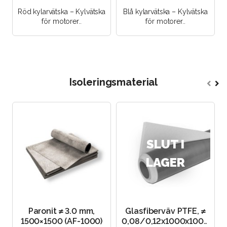
Röd kylarvätska – Kylvätska
Blå kylarvätska – Kylvätska
för motorer..
för motorer..
Isoleringsmaterial
SLUT I
LAGER
Paronit ≠ 3.0 mm,
Glasfiberväv PTFE, ≠
1500×1500 (AF-1000)
0,08/0,12x1000x1000