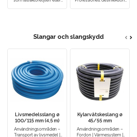
som tetrakloretylen eller
Professionell desinfektion
etylenteltraklorid, är ett
med hög effektivitet. Ger ett
kemiskt ämne med forme..
pålitligt skydd f..
Slangar och slangskydd
Livsmedelsslang ø
Kylarvätskeslang ø
100/115 mm (4,5 m)
45/55 mm
Användningsområden –
Användningsområden –
Transport av livsmedel |
Fordon | Värmesystem |