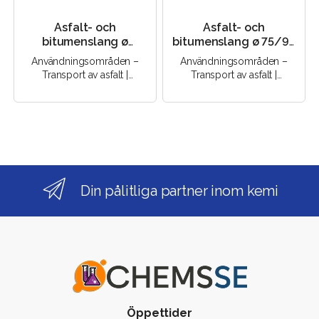
Asfalt- och
Asfalt- och
bitumenslang ø
bitumenslang ø 75/93
100/118 mm (4,5 m)
mm (4,5 m)
Användningsområden –
Användningsområden –
Transport av asfalt |
Transport av asfalt |
Transport av bitumen |..
Transport av bitumen |..
Din pålitliga partner inom kemi
Öppettider