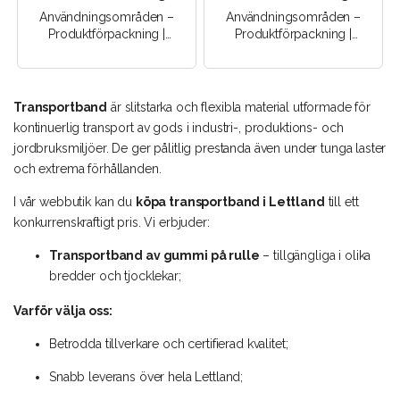
Användningsområden –
Användningsområden –
Produktförpackning |
Produktförpackning |
Godstransport |
Godstransport |
Transportutrustning |
Transportutrustning |
Produktion | Produkt..
Produktion | Produkt..
Transportband
är slitstarka och flexibla material utformade för
kontinuerlig transport av gods i industri-, produktions- och
jordbruksmiljöer. De ger pålitlig prestanda även under tunga laster
och extrema förhållanden.
I vår webbutik kan du
köpa transportband i Lettland
till ett
konkurrenskraftigt pris. Vi erbjuder:
Transportband av gummi på rulle
– tillgängliga i olika
bredder och tjocklekar;
Varför välja oss:
Betrodda tillverkare och certifierad kvalitet;
Snabb leverans över hela Lettland;