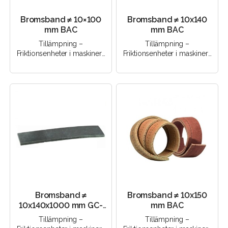
Bromsband ≠ 10×100
Bromsband ≠ 10х140
mm BAC
mm ВАС
Tillämpning –
Tillämpning –
Friktionsenheter i maskiner |
Friktionsenheter i maskiner |
Friktionsenheter i
Friktionsenheter i
mekanismer | Bromsenheter
mekanismer | Bromsenheter
med torrfri..
med torrfri..
Bromsband ≠
Bromsband ≠ 10х150
10x140x1000 mm GC-
mm ВАС
MK
Tillämpning –
Tillämpning –