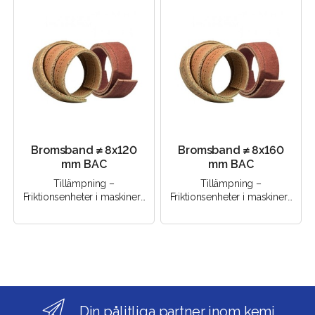
Bromsband ≠ 8х120
Bromsband ≠ 8х160
mm ВАС
mm ВАС
Tillämpning –
Tillämpning –
Friktionsenheter i maskiner |
Friktionsenheter i maskiner |
Friktionsenheter i
Friktionsenheter i
mekanismer | Bromsenheter
mekanismer | Bromsenheter
med torrfri..
med torrfri..
Din pålitliga partner inom kemi