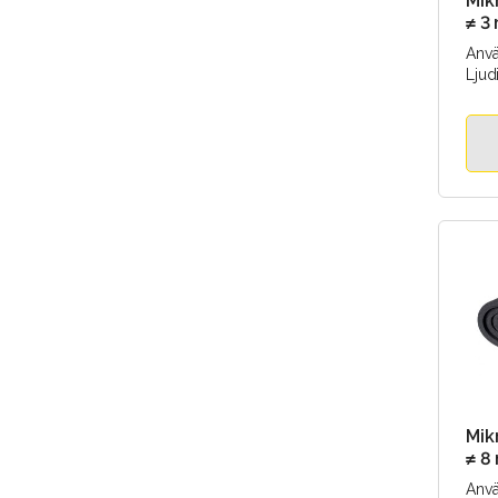
Mik
≠ 3
mm
Anv
Ljud
Värm
Vibr
Tätni
Mik
≠ 8
mm
Anv