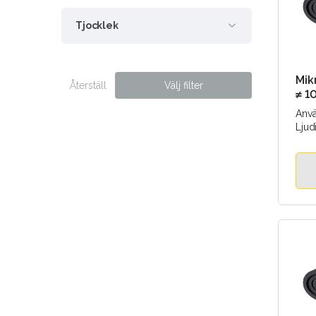
Tjocklek
Mik
Återställ
Välj filter
≠ 1
10
Anv
Ljud
Värm
Vibr
Tätni