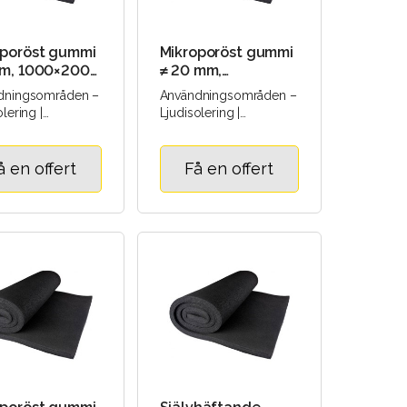
oporöst gummi
Mikroporöst gummi
mm, 1000×2000
≠ 20 mm,
1000×2000 mm
dningsområden –
Användningsområden –
lering |
Ljudisolering |
solering |
Värmeisolering |
onsisolering |
Vibrationsisolering |
 |..
Tätning |..
å en offert
Få en offert