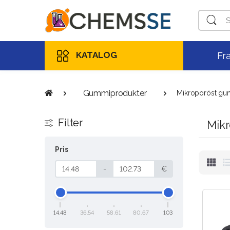
Sök
KATALOG
Fr
Gummiprodukter
Mikroporöst gu
Filter
Mik
Pris
-
€
14.48
36.54
58.61
80.67
103