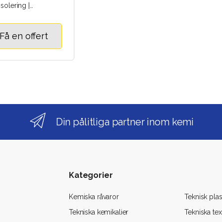
isolering |
eisolering |
ationsisolering |
ng |..
Få en offert
Din pålitliga partner inom kemi
Kategorier
Kemiska råvaror
Teknisk plas
Tekniska kemikalier
Tekniska text