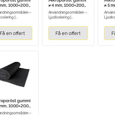
roporöst gummi
Mikroporöst gummi
Mikr
 mm, 1000×2000
≠ 4 mm, 1000×2000
≠ 5 
mm
mm
ändningsområden –
Användningsområden –
Använ
isolering |
Ljudisolering |
Ljudiso
eisolering |
Värmeisolering |
Värmei
ationsisolering |
Vibrationsisolering |
Vibrati
ng |..
Tätning |..
Tätning
Få en offert
Få en offert
F
roporöst gummi
 mm, 1000×2000
ändningsområden –