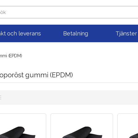
akt och leverans
Betalning
Tjänste
mmi (EPDM)
roporöst gummi (EPDM)