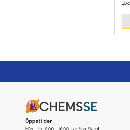
Ljud
Värm
Vibr
Tätni
Öppettider
Mån – Fre: 8:00 – 16:00. Lör, Sön: Stängt.