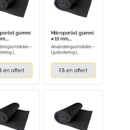
oporöst gummi
Mikroporöst gummi
mm,
≠ 15 mm,
×2000 mm
1000×2000 mm
dningsområden –
Användningsområden –
lering |
Ljudisolering |
solering |
Värmeisolering |
onsisolering |
Vibrationsisolering |
 |..
Tätning |..
å en offert
Få en offert