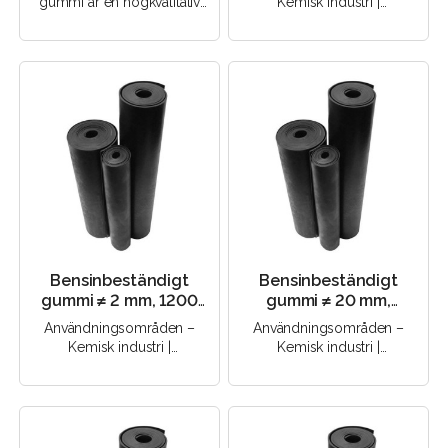
gummi är en högkvalitativ
Kemisk industri |
gummiprodukt som
Elektroteknik |
betecknas med
Byggbranschen |
förkortningen NB..
Maskinteknik |..
Bensinbeständigt
Bensinbeständigt
gummi ≠ 2 mm, 1200
gummi ≠ 20 mm,
mm, 60 Sha (NBR)
1000×1000 mm, 60
Användningsområden –
Användningsområden –
Sha (NBR)
Kemisk industri |
Kemisk industri |
Elektroteknik |
Elektroteknik |
Byggbranschen |
Byggbranschen |
Maskinteknik |..
Maskinteknik |..