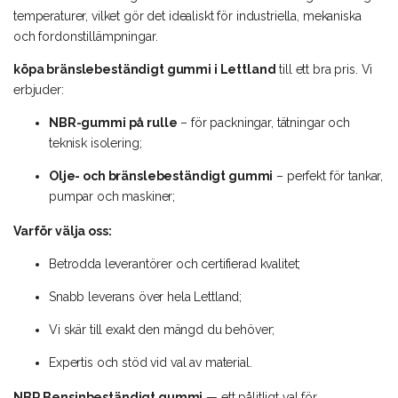
temperaturer, vilket gör det idealiskt för industriella, mekaniska
och fordonstillämpningar.
köpa bränslebeständigt gummi i Lettland
till ett bra pris. Vi
erbjuder:
NBR-gummi på rulle
– för packningar, tätningar och
teknisk isolering;
Olje- och bränslebeständigt gummi
– perfekt för tankar,
pumpar och maskiner;
Varför välja oss:
Betrodda leverantörer och certifierad kvalitet;
Snabb leverans över hela Lettland;
Vi skär till exakt den mängd du behöver;
Expertis och stöd vid val av material.
NBR Bensinbeständigt gummi
— ett pålitligt val för