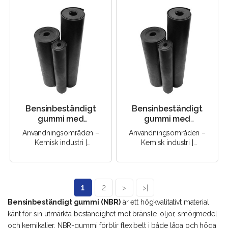
Bensinbeständigt
Bensinbeständigt
gummi med
gummi med
kordförstärkning ≠ 1,5
kordförstärkning ≠ 2
Användningsområden –
Användningsområden –
mm, 1200 mm, 60 Sha
mm, 1200 mm, 60 Sha
Kemisk industri |
Kemisk industri |
(NBR)
(NBR)
Elektroteknik |
Elektroteknik |
Byggbranschen |
Byggbranschen |
Maskinteknik |..
Maskinteknik |..
1
2
>
>|
Bensinbeständigt gummi (NBR)
är ett högkvalitativt material
känt för sin utmärkta beständighet mot bränsle, oljor, smörjmedel
och kemikalier. NBR-gummi förblir flexibelt i både låga och höga