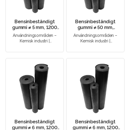
Bensinbeständigt
Bensinbeständigt
gummi ≠ 5 mm, 1200
gummi ≠ 50 mm,
mm, 60 Sha (NBR)
1000×1000 mm, 60
Användningsområden –
Användningsområden –
Sha (NBR)
Kemisk industri |
Kemisk industri |
Elektroteknik |
Elektroteknik |
Byggbranschen |
Byggbranschen |
Maskinteknik |..
Maskinteknik |..
Bensinbeständigt
Bensinbeständigt
gummi ≠ 6 mm, 1200
gummi ≠ 6 mm, 1200