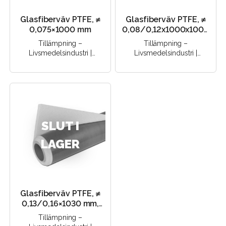
Glasfiberväv PTFE, ≠
Glasfiberväv PTFE, ≠
0,075×1000 mm
0,08/0,12x1000x1000
mm, självhäftande
Tillämpning –
Tillämpning –
Livsmedelsindustri |
Livsmedelsindustri |
Fönstertillverkning |
Fönstertillverkning |
Förpackningsindustri |
Förpackningsindustri |
Bilindustri | Kemisk..
Bilindustri | Kemisk..
SLUT I
LAGER
Glasfiberväv PTFE, ≠
0,13/0,16×1030 mm,
självhäftande
Tillämpning –