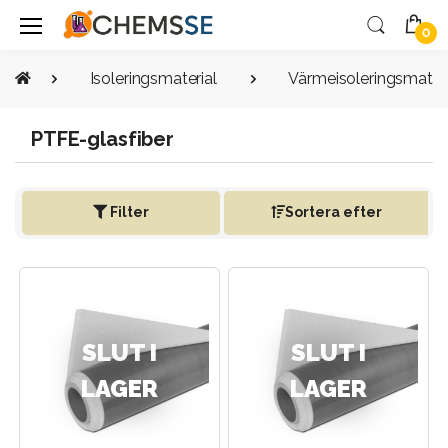
0
Isoleringsmaterial
Värmeisoleringsmateri
PTFE-glasfiber
Filter
Sortera efter
SLUT I
SLUT I
LAGER
LAGER