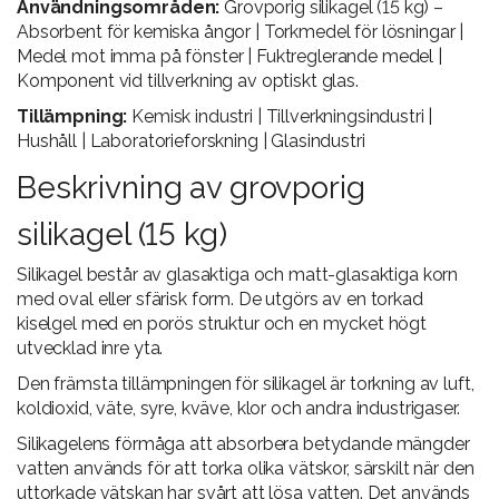
Användningsområden:
Grovporig silikagel (15 kg) –
Absorbent för kemiska ångor | Torkmedel för lösningar |
Medel mot imma på fönster | Fuktreglerande medel |
Komponent vid tillverkning av optiskt glas.
Tillämpning:
Kemisk industri | Tillverkningsindustri |
Hushåll | Laboratorieforskning | Glasindustri
Beskrivning av grovporig
silikagel (15 kg)
Silikagel består av glasaktiga och matt-glasaktiga korn
med oval eller sfärisk form. De utgörs av en torkad
kiselgel med en porös struktur och en mycket högt
utvecklad inre yta.
Den främsta tillämpningen för silikagel är torkning av luft,
koldioxid, väte, syre, kväve, klor och andra industrigaser.
Silikagelens förmåga att absorbera betydande mängder
vatten används för att torka olika vätskor, särskilt när den
uttorkade vätskan har svårt att lösa vatten. Det används