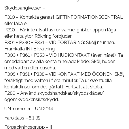
Skyddsangivelser –
P310 – Kontakta genast GIFTINFORMATIONSCENTRAL
eller läkare.
P210 – Får inte utsättas för värme, gnistor, öppen låga
eller heta ytor. Rökning förbjuden.
P301 + P330 + P331 – VID FÖRTÄRING: Skölj munnen.
Framkalla INTE kräkning.
P303 + P361 + P353 – VID HUDKONTAKT (även håret): Ta
omedelbart av alla kontaminerade kläder. Skölj huden
med vatten eller duscha.
P305 + P351 + P338 – VID KONTAKT MED ÖGONEN: Skölj
försiktigt med vatten i flera minuter. Ta ur eventuella
kontaktlinser om det går lätt. Fortsätt att skölja.
P280 – Använd skyddshandskar/skyddskläder/
ögonskydd/ansiktsskydd.
UN-nummer – UN 2014
Faroklass – 5.1 (8)
Förpackningsgrupp – II