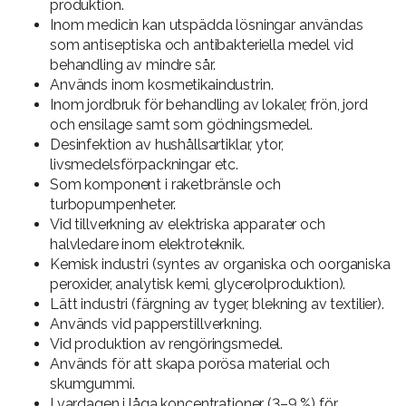
produktion.
Inom medicin kan utspädda lösningar användas
som antiseptiska och antibakteriella medel vid
behandling av mindre sår.
Används inom kosmetikaindustrin.
Inom jordbruk för behandling av lokaler, frön, jord
och ensilage samt som gödningsmedel.
Desinfektion av hushållsartiklar, ytor,
livsmedelsförpackningar etc.
Som komponent i raketbränsle och
turbopumpenheter.
Vid tillverkning av elektriska apparater och
halvledare inom elektroteknik.
Kemisk industri (syntes av organiska och oorganiska
peroxider, analytisk kemi, glycerolproduktion).
Lätt industri (färgning av tyger, blekning av textilier).
Används vid papperstillverkning.
Vid produktion av rengöringsmedel.
Används för att skapa porösa material och
skumgummi.
I vardagen i låga koncentrationer (3–9 %) för