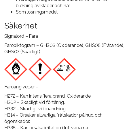
blekning av kläder och hår.
Som lösningsmedel.
Säkerhet
Signalord – Fara
Faropiktogram – GHS03 (Oxiderande), GHS05 (Frätande),
GHS07 (Skadligt)
Faroangivelser –
H272 – Kan intensifiera brand. Oxiderande.
H302 – Skadligt vid förtäring.
H332 – Skadligt vid inandning.
H314 – Orsakar allvarliga frätskador på hud och
ögonskador.
H335 – Kan orsaka irritation i luftvägarna.