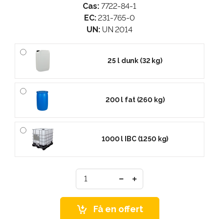
Cas:
7722-84-1
EC:
231-765-0
UN:
UN 2014
25 l dunk (32 kg)
200 l fat (260 kg)
1000 l IBC (1250 kg)
Få en offert